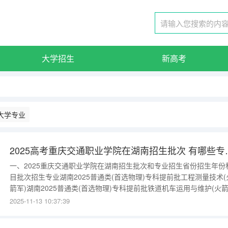
大学招生
新高考
大学专业
2025高考重庆交
一、2025重庆交通职业学院在湖南招生批次和专业招生省份招生年份
目批次招生专业湖南2025普通类(首选物理)专科提前批工程测量技术(
箭军)湖南2025普通类(首选物理)专科提前批铁道机车运用与维护(火
军)湖南2025普通类(首选物理)高职专科批道路与桥梁工程技术更多数
2025-11-13 10:37:39
请进入：{$cate_url}二、重庆交通职业学院重点学科一览正在整理该
校数据，请耐心等待。