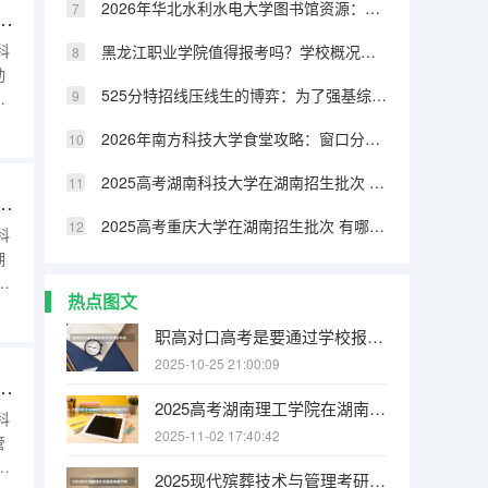
2026年华北水利水电大学图书馆资源：馆藏量、开放时间与研究支持
工职业学院在湖南招生批次 有哪些专业？
科
黑龙江职业学院值得报考吗？学校概况、实训设施与录取线分析
动
525分特招线压线生的博弈：为了强基综评牺牲专业值不值
数
2026年南方科技大学食堂攻略：窗口分布、特色菜品与营养搭配
2025高考湖南科技大学在湖南招生批次 有哪些专业？
讯职业学院在湖南招生批次 有哪些专业？
2025高考重庆大学在湖南招生批次 有哪些专业？
科
湖
类
热点图文
高职
湖
职高对口高考是要通过学校报名吗
2025-10-25 21:00:09
商职业学院在湖南招生批次 有哪些专业？
2025高考湖南理工学院在湖南招生批次 有哪些专业？
科
2025-11-02 17:40:42
管
类
2025现代殡葬技术与管理考研方向有哪些（2026参考）