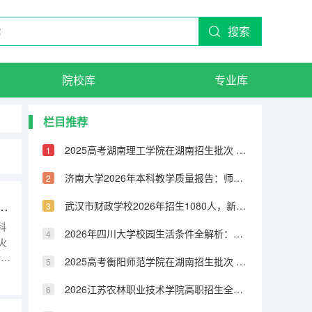
搜索
院校库
专业库
栏目推荐
2025高考湖南理工学院在湖南招生批次 有哪些专业？
济南大学2026年本科教学质量报告：师生比、课程满意度与毕业率
通职业学院在湖南招生批次 有哪些专业？
武汉市财政学校2026年招生1080人，新增人工智能技术与应用、无人机3+2专业
科
2026年四川大学校园生活条件全解析：宿舍、食堂、交通与周边配套
火
箭
2025高考衡阳师范学院在湖南招生批次 有哪些专业？
据
学
2026江苏农林职业技术学院高职招生全知道：分数线、费用、就业方向