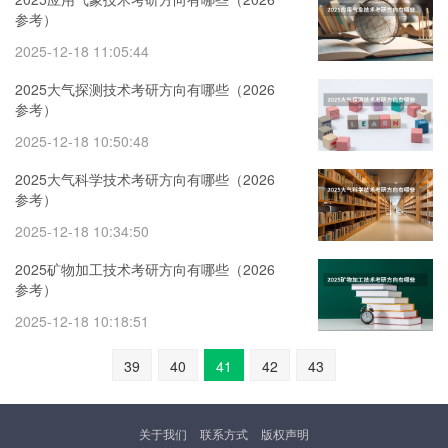
参考）
2025-12-18 11:05:44
2025大气探测技术考研方向有哪些（2026
参考）
2025-12-18 10:50:48
2025大气科学技术考研方向有哪些（2026
参考）
2025-12-18 10:34:50
2025矿物加工技术考研方向有哪些（2026
参考）
2025-12-18 10:18:51
39
40
41
42
43
关于我们
联系方式
版权声明