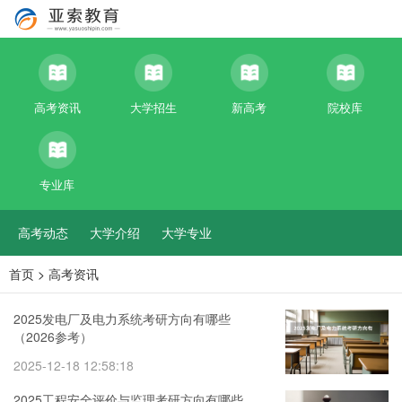
高考资讯
大学招生
新高考
院校库
专业库
高考动态
大学介绍
大学专业
首页
>
高考资讯
2025发电厂及电力系统考研方向有哪些
（2026参考）
2025-12-18 12:58:18
2025工程安全评价与监理考研方向有哪些