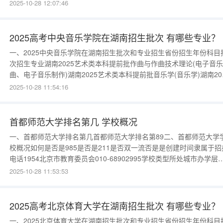
普通类(首选历史)本科批(特殊类型)法学(高校专项计划)湖南2025普通
2025-10-28 12:07:46
(首选历史)本科批(特殊类型)社会体育指导与管理湖南2025普通类(首
历史)本科批(普通)工商管理(创新与知产管理
2025高考中央音乐学院在湖南招生批次 有哪些专业？
一、2025中央音乐学院在湖南招生批次和专业招生省份招生年份科目
次招生专业湖南2025艺术类本科提前批作曲与作曲技术理论(电子音
曲、电子音乐制作)湖南2025艺术类本科提前批音乐学(音乐学)湖南20
艺术类本科提前批音乐学(音教)湖南2025艺术类本科提前批音乐表演(
2025-10-28 11:54:16
歌系各招考方向)湖南2025艺术类本科提前批音乐表演(管弦系各招考
向)湖南2025艺术类本科提前批音乐表演(钢琴)更
首都师范大学排名第几 学校概况
一、首都师范大学排名第几首都师范大学排名第89二、首都师范大学
校概况如何是否是985是否是211是否双一流否是是创建时间隶属于招
电话1954北京市教育委员会010-68902995学校类型所处城市办学层
师范北京本科更多数据请进入：{$cate_url}三、首都师范大学学校简
2025-10-28 11:53:53
首都师范大学建于1954年，办学历史可追溯至1905年成立的通州师
是国家“双一流”建设高校、北京市与教育部“省
2025高考北京体育大学在湖南招生批次 有哪些专业？
一、2025北京体育大学在湖南招生批次和专业招生省份招生年份科目