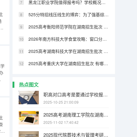
黑龙江职业学院值得报考吗？学校概况、实训设施与录取线分析
批
525分特招线压线生的博弈：为了强基综评牺牲专业值不值
通
2025高考衡阳师范学院在湖南招生批次 有哪些专业？
科
电力
2026年南方科技大学食堂攻略：窗口分布、特色菜品与营养搭配
2025高考湖南科技大学在湖南招生批次 有哪些专业？
2025高考重庆大学在湖南招生批次 有哪些专业？
院学
办
层
热点图文
介沧
建
职高对口高考是要通过学校报名吗
2025-10-25 21:00:09
2025高考湖南理工学院在湖南招生批次 有哪些专业？
批
2025-11-02 17:40:42
查
5
2025现代殡葬技术与管理考研方向有哪些（2026参考）