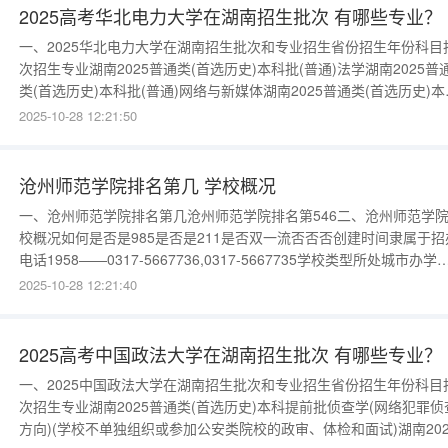
2025高考华北电力大学在湖南招生批次 有哪些专业？
一、2025华北电力大学在湖南招生批次和专业招生省份招生年份科目
次招生专业湖南2025普通类(首选历史)本科批(普通)法学湖南2025普
类(首选历史)本科批(普通)网络与新媒体湖南2025普通类(首选历史)本
批(普通)行政管理湖南2025普通类(首选历史)本科批(普通)英语(能源
2025-10-28 12:21:50
国际化人才创新班)湖南2025普通类(首选历史)本科批(普通)翻译湖南
2025普通类(首选物理)本科批(特
沧州师范学院排名第几 学校概况
一、沧州师范学院排名第几沧州师范学院排名第546二、沧州师范学
校概况如何是否是985是否是211是否双一流否否否创建时间隶属于招
电话1958——0317-5667736,0317-5667735学校类型所处城市办学
次--河北本科更多数据请进入：{$cate_url}三、沧州师范学院学校简
2025-10-28 12:21:40
州师范学院坐落于河北省东部渤海之滨、运河之畔的沧州市。学校始
于1958年。1962年更名为沧州
2025高考中国政法大学在湖南招生批次 有哪些专业？
一、2025中国政法大学在湖南招生批次和专业招生省份招生年份科目
次招生专业湖南2025普通类(首选历史)本科提前批侦查学(网络犯罪侦
方向)(学校不单独组织或参加公安类院校的政审、体检和面试)湖南202