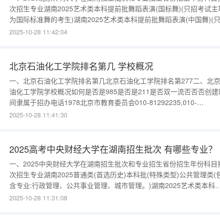
次招生专业湖南2025艺术类本科提前批舞蹈表演(国标舞)(只招考试主
为国际标准舞的考生)湖南2025艺术类本科提前批舞蹈表演(中国舞)(
考试主项为中国舞的考生)湖南2025艺术类本科提前批舞蹈表演(编创
2025-10-28 11:42:04
验班)(只招考试主项为中国舞的考生)湖南2025艺术类本科提前批舞蹈
演(霹雳舞)(只招考试主项为流行舞的考生)湖南20
北京石油化工学院排名第几 学校概况
一、北京石油化工学院排名第几北京石油化工学院排名第277二、北
油化工学院学校概况如何是否是985是否是211是否双一流否否否创建
间隶属于招办电话1978北京市教育委员会010-81292235,010-
81292236学校类型所处城市办学层次工科北京本科更多数据请进入：
2025-10-28 11:41:30
{$cate_url}三、北京石油化工学院学校简介北京石油化工学院创建于
1978年，是一所以工为主，工、理、管、经、文多
2025高考中央财经大学在湖南招生批次 有哪些专业？
一、2025中央财经大学在湖南招生批次和专业招生省份招生年份科目
次招生专业湖南2025普通类(首选历史)本科批(特殊类型)公共管理类(
含专业:行政管理、公共事业管理、城市管理。)湖南2025艺术类本科
前批视觉传达设计(要求高考外语单科成绩不低于90分)湖南2025普通
2025-10-28 11:31:08
(首选历史)本科批(普通)工商管理类(会计学院)(包含专业:会计学、会
(法学、会计学双学位项目)、财务管理。)湖南2