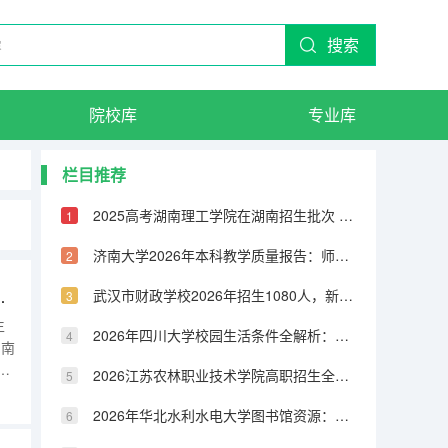
搜索
院校库
专业库
栏目推荐
2025高考湖南理工学院在湖南招生批次 有哪些专业？
济南大学2026年本科教学质量报告：师生比、课程满意度与毕业率
招生批次 有哪些专业？
武汉市财政学校2026年招生1080人，新增人工智能技术与应用、无人机3+2专业
生
2026年四川大学校园生活条件全解析：宿舍、食堂、交通与周边配套
湖南
史)
2026江苏农林职业技术学院高职招生全知道：分数线、费用、就业方向
言
殊
2026年华北水利水电大学图书馆资源：馆藏量、开放时间与研究支持