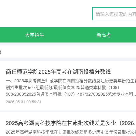
大学招生
新高考
线
商丘师范学院2025年高考在湖南投档分数线
一、2025年高考商丘师范学院在湖南投档分数线总汇历史类年份招生
别招生批次专业组最低分/最低位次2025普通类本科批（109）
508/238352025普通类本科批（107）487/327002025艺术专业本科
（Y08）476/37733更多数据请进入：{$cate_url}物理类年份招生类
2026-05-31 09:59:31
生批次专业组最低分/最低位次2025普通类本科批（110）
457/1443622025普通
2025高考湖南科技学
2025年高考湖南科技学院在甘肃批次线差是多少历史类年份录取批次